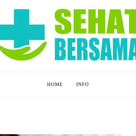
t Lebih Mudah!
a
HOME
INFO