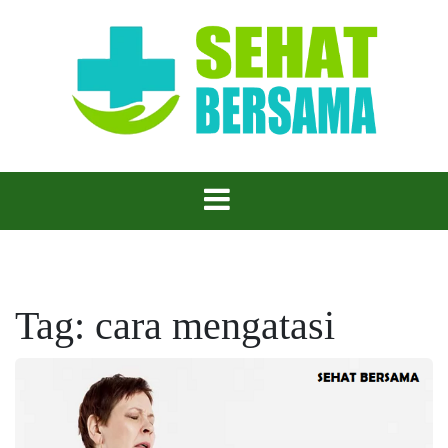
Skip
to
content
Sehat Bersama – Hidup Lebih Baik, Sehat Lebih
Sehat Bersama
Mudah!
Tag:
cara mengatasi