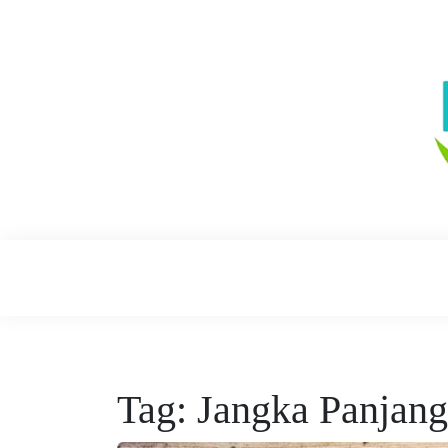
Skip
to
content
Sehat Bersama – Hidup Lebih Baik, Seha
Sehat Bersam
Tag:
Jangka Panjang