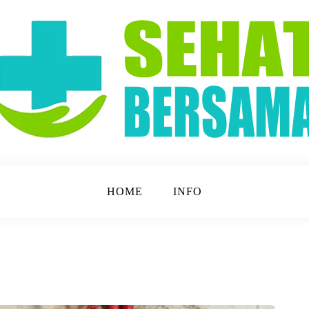
t Lebih Mudah!
a
HOME
INFO