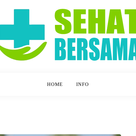
t Lebih Mudah!
a
HOME
INFO