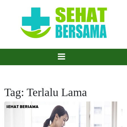
Skip
to
content
Sehat Bersama – Hidup Lebih Baik, Sehat Lebih
Sehat Bersama
Mudah!
Tag:
Terlalu Lama